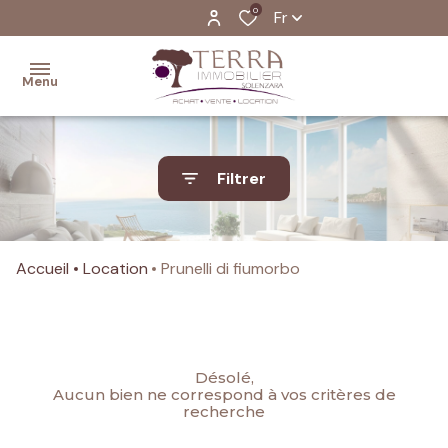
0
Fr
Menu
Accueil
Filtrer
Ventes
Programmes
Accueil
Location
Prunelli di fiumorbo
Neufs
Location
Estimation
Désolé,
de votre
Aucun bien ne correspond à vos critères de
recherche
bien