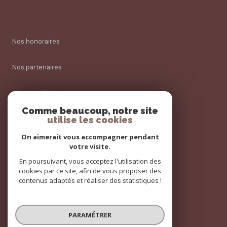
Nos honoraires
Nos partenaires
Mentions légales
Comme beaucoup, notre site
Admin
utilise les cookies
On aimerait vous accompagner pendant
Politique RGPD
votre visite.
En poursuivant, vous acceptez l'utilisation des
Cookies
cookies par ce site, afin de vous proposer des
contenus adaptés et réaliser des statistiques !
© 2026 | Tous droits réservés
PARAMÉTRER